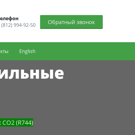
Телефон
Обратный звонок
 (812) 994-92-50
акты
English
дильные
СО2 (R744)