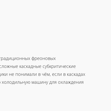
й традиционных фреоновых
сложные каскадные субкритические
ки не понимали в чём, если в каскадах
ую холодильную машину для охлаждения