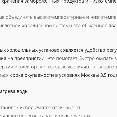
я хранения замороженных продуктов и низкотемп
ме объединять высокотемпературные и низкотемп
екислотной холодильной системы это обыденное явл
х холодильных установок является удобство реку
ния на предприятии.
Это помогает быстро окупать 
стерами и эжекторами, которые увеличивают энерге
иться
срока окупаемости в условиях Москвы 3,5 год
нагрева воды
становок используются отличные от
машин перегревы, что и позволяет так