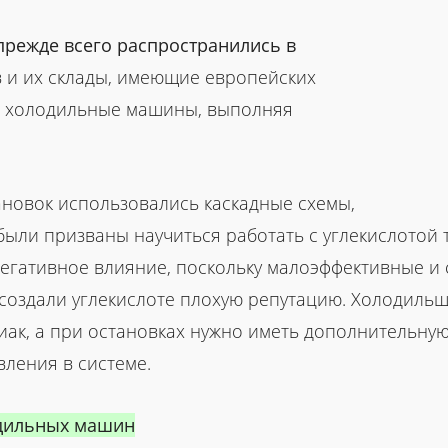
режде всего распространились в
в и их склады, имеющие европейских
е холодильные машины, выполняя
ановок использовались каскадные схемы,
 были призваны научиться работать с углекислото
егативное влияние, поскольку малоэффективные и 
создали углекислоте плохую репутацию. Холодильщи
иак, а при остановках нужно иметь дополнительн
вления в системе.
одильных машин