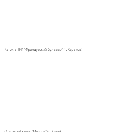
Каток в ТРК "Французский бульвар" (г. Харьков)
Открытый каток "Маячок" (г. Киев)