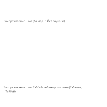
Замораживание шахт (Канада, г. Йеллоунайф)
Замораживание шахт Тайбэйский метрополитен (Тайвань,
г.Тайбэй)