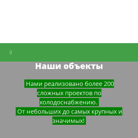
Наши объекты
Нами реализовано более 200
сложных проектов по
холодоснабжению.
От небольших до самых крупных и
значимых!